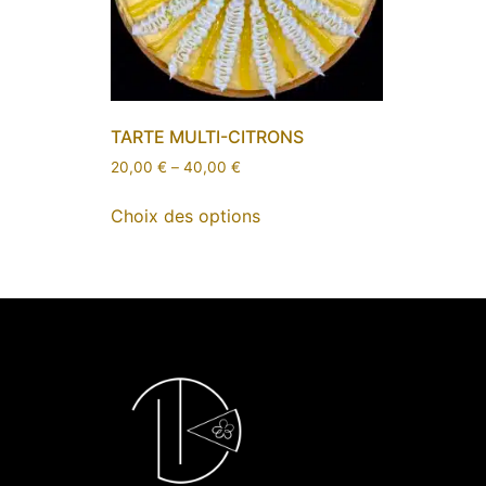
TARTE MULTI-CITRONS
20,00
€
–
40,00
€
Choix des options