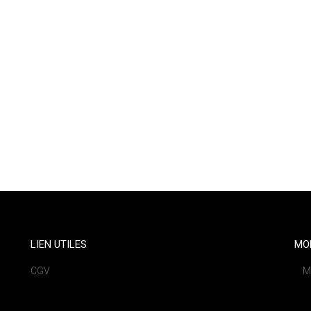
LIEN UTILES
MO
CGV
M